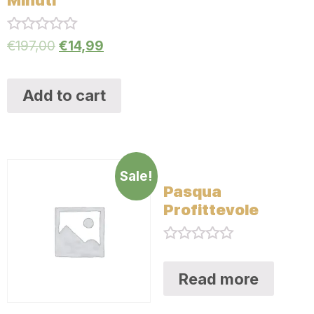
Minuti
Rated
€
197,00
€
14,99
0
out
of
5
Add to cart
Sale!
Pasqua
Profittevole
Rated
0
Read more
out
of
5