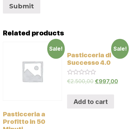
Related products
Sale!
Sale!
Pasticceria di
Successo 4.0
Rated
€
2.500,00
€
997,00
0
out
of
5
Add to cart
Pasticceria a
Profitto in 50