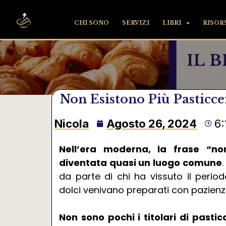
CHI SONO
SERVIZI
LIBRI
RISOR
Non Esistono Più Pasticcer
Nicola
Agosto 26, 2024
6
Nell’era moderna, la frase “no
diventata quasi un luogo comune
da parte di chi ha vissuto il period
dolci venivano preparati con pazienza
Non sono pochi i titolari di pasti