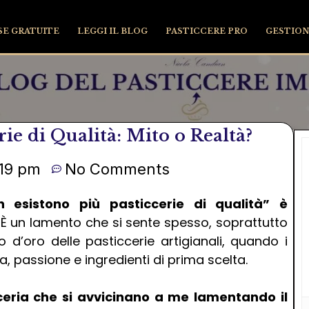
SE GRATUITE
LEGGI IL BLOG
PASTICCERE PRO
GESTION
ie di Qualità: Mito o Realtà?
:19 pm
No Comments
n esistono più pasticcerie di qualità” è
. È un lamento che si sente spesso, soprattutto
o d’oro delle pasticcerie artigianali, quando i
, passione e ingredienti di prima scelta.
cceria che si avvicinano a me lamentando il