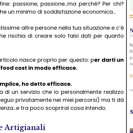
fine: passione, passione…ma perché? Per chi?
nche un minimo di soddisfazione economica…
tissime altre persone nella tua situazione e c’è
N
he rischia di creare solo falsi dati per quanto
0
N
R
p
rticolo nasce proprio per questo: p
er darti un
c
 food cost in modo efficace.
R
plice, ho detto efficace.
ta di un servizio che io personalmente realizzo
e seguo privatamente nei miei percorsi) ma ti dà
idenza…e tra poco scoprirai cosa intendo.
e Artigianali