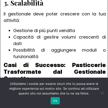
3. Scalabilità
Il gestionale deve poter crescere con la tua
attività:
Gestione di più punti vendita
Capacità di gestire volumi crescenti di
dati
Possibilità di aggiungere moduli o
funzionalità
Casi di Successo: Pasticcerie
Trasformate dal Gestionale
Corretto
Utilizziamo i cookie per essere sicuri che tu possa avere la
Le storie di successo parlano più di qualsiasi
migliore esperienza sul nostro sito. Se continui ad utilizzare
questo sito noi assumiamo che tu ne sia felice.
spiegazione teorica. Ecco come un
gestionale
Ok
avanzato per pasticceria
ha trasformato