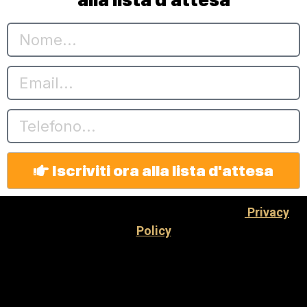
Iscriviti ora alla lista d'attesa
Copyright 2024 Pasticcere Imprenditore |
Privacy
Policy
This site is not part of the Facebook website or
Facebook Inc. Additionally, this site is NOT endorsed
by Facebook in any way. FACEBOOK is a trademark of